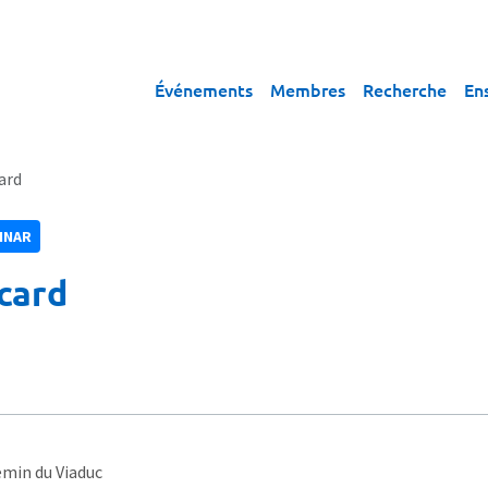
Événements
Membres
Recherche
En
ard
INAR
card
emin du Viaduc