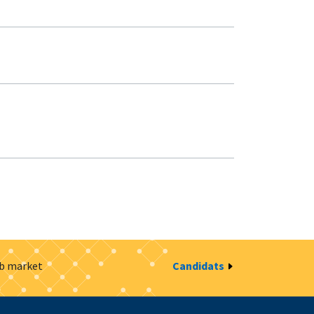
ob market
Candidats