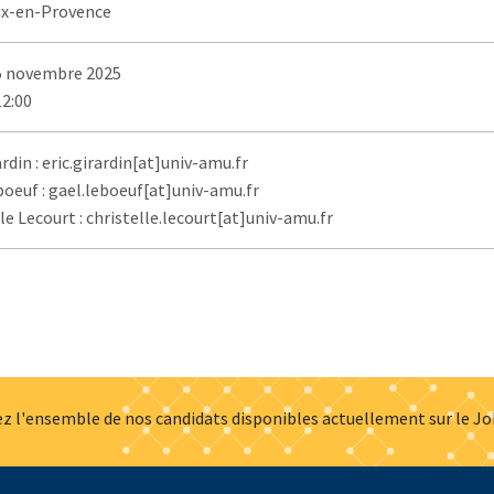
ix-en-Provence
5 novembre 2025
12:00
ardin : eric.girardin[at]univ-amu.fr
boeuf : gael.leboeuf[at]univ-amu.fr
le Lecourt : christelle.lecourt[at]univ-amu.fr
z l'ensemble de nos candidats disponibles actuellement sur le J