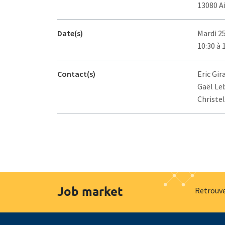
13080 A
Date(s)
Mardi 2
10:30 à 
Contact(s)
Eric Gir
Gaël Le
Christel
Job market
Retrouve