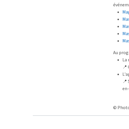
événeme
Mag
Ma
Mas
Mas
Mas
Au prog
La 
📍 
L'a
📍 
en-
© Phot