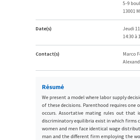
5-9 bou
13001 M
Date(s)
Jeudi 1
14:30 à 
Contact(s)
Marco F
Alexand
Résumé
We present a model where labor supply decisi
of these decisions. Parenthood requires one o
occurs. Assortative mating rules out that 
discriminatory equilibria exist in which firms
women and men face identical wage distributi
man and the different firm employing the woma