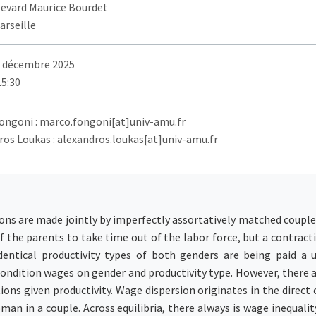
levard Maurice Bourdet
arseille
1 décembre 2025
15:30
ongoni : marco.fongoni[at]univ-amu.fr
ros Loukas : alexandros.loukas[at]univ-amu.fr
ons are made jointly by imperfectly assortatively matched couples
f the parents to take time out of the labor force, but a contract
identical productivity types of both genders are being paid a 
 condition wages on gender and productivity type. However, there al
ons given productivity. Wage dispersion originates in the dire
n in a couple. Across equilibria, there always is wage inequality