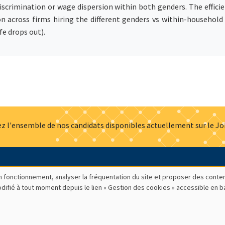
iscrimination or wage dispersion within both genders. The efficie
n across firms hiring the different genders vs within-household 
fe drops out).
z l'ensemble de nos candidats disponibles actuellement sur le J
Actualités
Offres d'emploi
Presse
Mentions légales
G
bon fonctionnement, analyser la fréquentation du site et proposer des conte
modifié à tout moment depuis le lien « Gestion des cookies » accessible en 