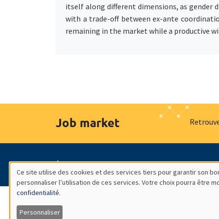
itself along different dimensions, as gender d
with a trade-off between ex-ante coordinatio
remaining in the market while a productive wi
Job market
Retrouve
À propos
Nos engagements
Hommage à
Ce site utilise des cookies et des services tiers pour garantir son 
personnaliser l’utilisation de ces services. Votre choix pourra être 
Utilisation
confidentialité
.
des
Personnaliser