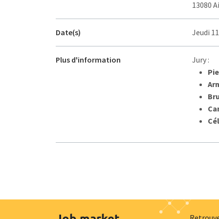
13080 A
Date(s)
Jeudi 1
Plus d'information
Jury :
Pie
Ar
Br
Ca
Cél
Job market
Retrouve