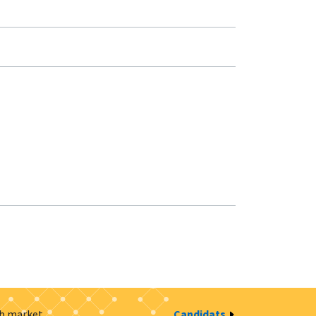
ob market
Candidats