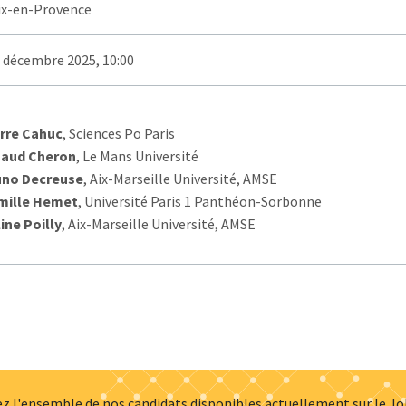
ix-en-Provence
1 décembre 2025, 10:00
rre Cahuc
, Sciences Po Paris
naud Cheron
, Le Mans Université
uno Decreuse
, Aix-Marseille Université, AMSE
mille Hemet
, Université Paris 1 Panthéon-Sorbonne
ine Poilly
, Aix-Marseille Université, AMSE
z l'ensemble de nos candidats disponibles actuellement sur le J