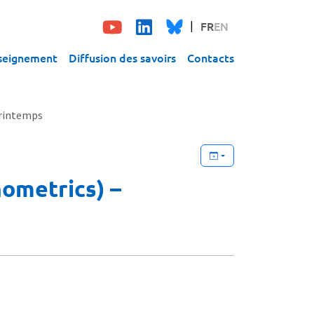
FR
EN
seignement
Diffusion des savoirs
Contacts
printemps
nometrics) –