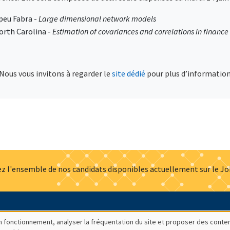
peu Fabra -
Large dimensional network models
North Carolina -
Estimation of covariances and correlations in finance
 Nous vous invitons à regarder le
site dédié
pour plus d’information
z l'ensemble de nos candidats disponibles actuellement sur le J
Actualités
Offres d'emploi
Presse
Mentions légales
G
bon fonctionnement, analyser la fréquentation du site et proposer des conte