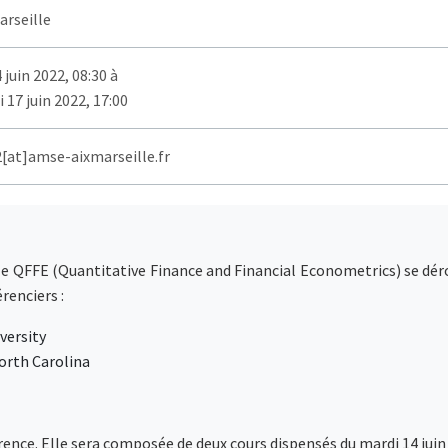
arseille
 juin 2022, 08:30 à
 17 juin 2022, 17:00
2[at]amse-aixmarseille.fr
e QFFE (Quantitative Finance and Financial Econometrics) se dérou
renciers :
versity
North Carolina
nce. Elle sera composée de deux cours dispensés du mardi 14 juin a