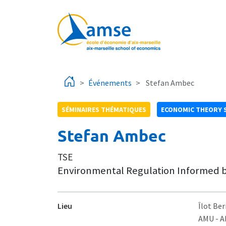
Aller au contenu principal
Événements
Stefan Ambec
SÉMINAIRES THÉMATIQUES
ECONOMIC THEORY 
Stefan Ambec
TSE
Environmental Regulation Informed 
Lieu
Îlot Ber
AMU - 