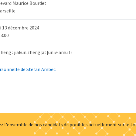
levard Maurice Bourdet
arseille
i 13 décembre 2024
13:00
Zheng : jiakun.zheng[at]univ-amu.fr
rsonnelle de Stefan Ambec
z l'ensemble de nos candidats disponibles actuellement sur le J