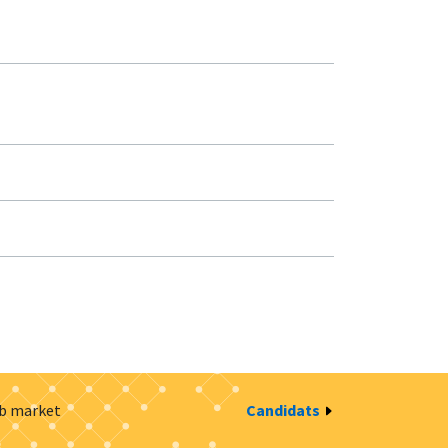
ob market
Candidats