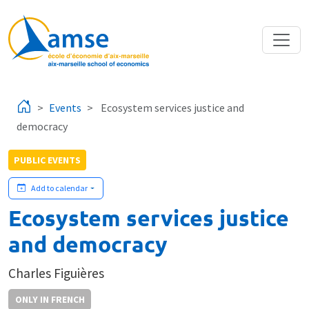
Skip to main content
Events
Ecosystem services justice and
democracy
PUBLIC EVENTS
Add to calendar
Ecosystem services justice
and democracy
Charles Figuières
ONLY IN FRENCH