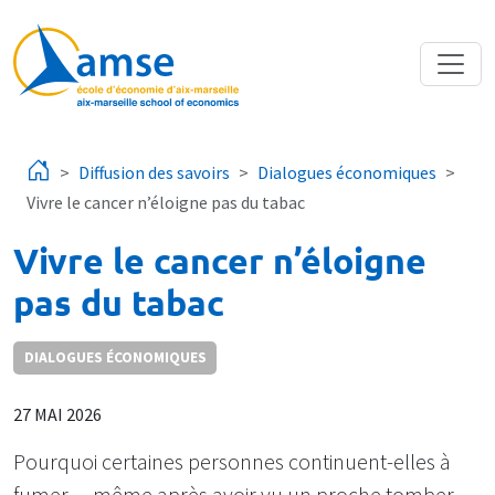
Aller au contenu principal
Diffusion des savoirs
Dialogues économiques
Vivre le cancer n’éloigne pas du tabac
Vivre le cancer n’éloigne
pas du tabac
DIALOGUES ÉCONOMIQUES
27 MAI 2026
Pourquoi certaines personnes continuent-elles à
fumer… même après avoir vu un proche tomber