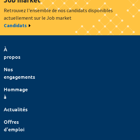
Retrouvez l'ensemble de nos candidats disponibles
actuellement sur le Job market
Candidats
À
propos
Nos
engagements
Hommage
à
Actualités
Offres
d'emploi