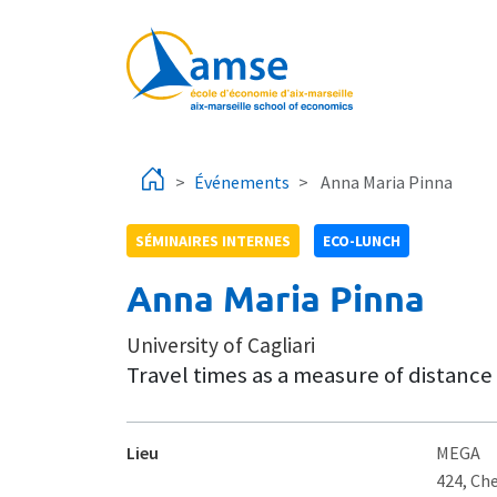
Aller au contenu principal
Événements
Anna Maria Pinna
SÉMINAIRES INTERNES
ECO-LUNCH
Anna Maria Pinna
University of Cagliari
Travel times as a measure of distance
Lieu
MEGA
424, Ch