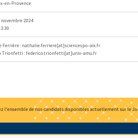
ix-en-Provence
8 novembre 2024
13:30
 Ferrière : nathalie.ferriere[at]sciencespo-aix.fr
 Trionfetti : federico.trionfetti[at]univ-amu.fr
z l'ensemble de nos candidats disponibles actuellement sur le J
Actualités
Offres d'emploi
Presse
Mentions légales
G