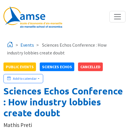
Skip to main content
Events
Sciences Echos Conference : How
industry lobbies create doubt
PUBLIC EVENTS
SCIENCES ECHOS
CANCELLED
Add to calendar
Sciences Echos Conference
: How industry lobbies
create doubt
Mathis Preti